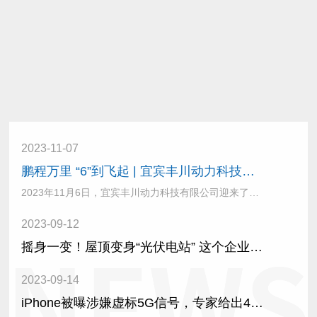
2023-11-07
鹏程万里 “6”到飞起 | 宜宾丰川动力科技有限公司六周年庆典活动成功举行！
2023年11月6日，宜宾丰川动力科技有限公司迎来了成立六周年的喜庆日子。11月3日-4日，丰川六周年庆典在四川眉山黑龙滩风景区隆重···
2023-09-12
摇身一变！屋顶变身“光伏电站” 这个企业坐享“阳光收益”！
2023-09-14
iPhone被曝涉嫌虚标5G信号，专家给出4大理由！